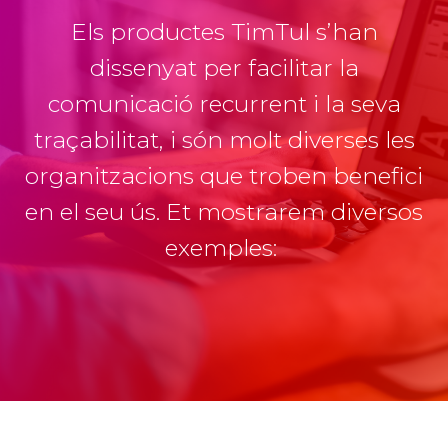
i
Els productes TimTul s’han
g
dissenyat per facilitar la
a
t
comunicació recurrent i la seva
i
traçabilitat, i són molt diverses les
o
organitzacions que troben benefici
n
en el seu ús. Et mostrarem diversos
exemples: