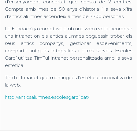
d’ensenyament concertat que consta de 2 centres.
Compta amb més de 50 anys d’història i la seva xifra
d’antics alumnes ascendeix a més de 7.700 persones.
La Fundació ja comptava amb una web i volia incorporar
una intranet on els antics alumnes poguessin trobar els
seus antics companys, gestionar esdeveniments,
compartir antigues fotografies i altres serveis. Escoles
Garbí utilitza TimTul Intranet personalitzada amb la seva
estètica.
TimTul Intranet que mantingués l’estètica corporativa de
la web.
http://anticsalumnes.escolesgarbi.cat/