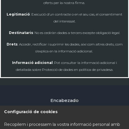
oferts per la nostra firma.
Legitimació
: Execució d’un contracte o en el seu cas, el consentiment
del interessat.
Destinataris
: No es cediràn dades a tercers excepte obligació legal.
Drets
: Accedir, rectificar i suprimir les dades, així com altres drets, com
s’explica en la informació adicional.
Informació adicional
: Pot consultar la informació adicional i
detallada sobre Protecció de dades en política de privadesa.
Encabezado
Configuració de cookies
Encabezado
Recopilem i processem la vostra informació personal amb