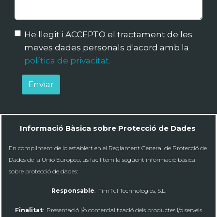
He llegit i ACCEPTO el tractament de les
meves dades personals d'acord amb la
política de privacitat.
Enviar
Informació Bàsica sobre Protecció de Dades
En compliment de lo establert en el Reglament General de Protecció de
Dades de la Unió Europea, us facilitem la següent informació bàsica
sobre protecció de dades:
Responsable
: TimTul Technologies, S.L.
Finalitat
: Presentació i/o comercialització dels productes i/o serveis