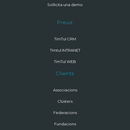
Sol·licita una demo
Preus
TimTul CRM
Timtul INTRANET
TimTul WEB
Clients
Associacions
Clústers
Federacions
Fundacions