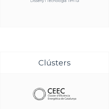
Disseny i Tecnologia TimTul
Clústers