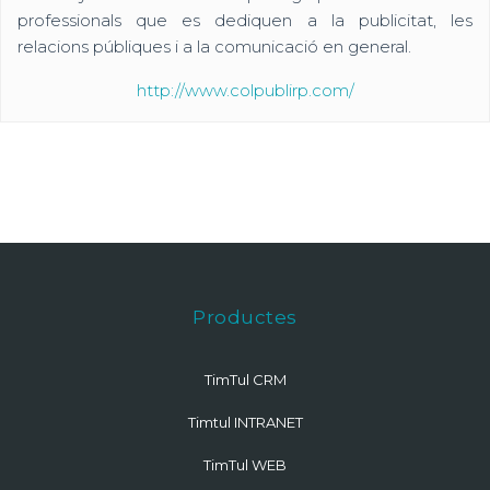
professionals que es dediquen a la publicitat, les
relacions públiques i a la comunicació en general.
http://www.colpublirp.com/
Productes
TimTul CRM
Timtul INTRANET
TimTul WEB