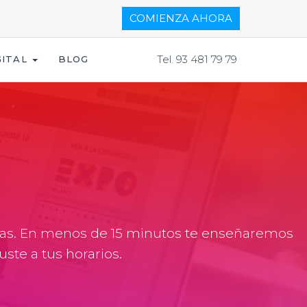
COMIENZA AHORA
Tel. 93 481 79 79
GITAL
BLOG
das. En menos de 15 minutos te enseñaremos
uste a tus horarios.