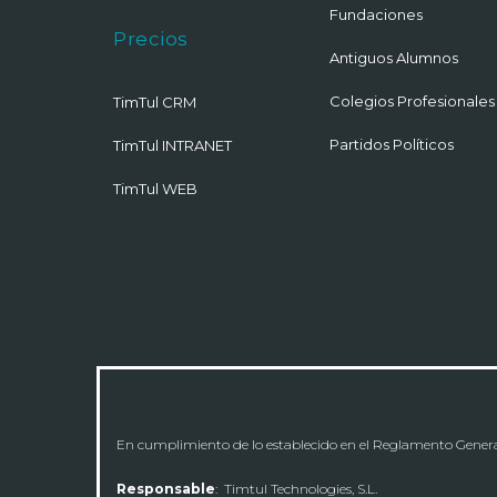
Fundaciones
Precios
Antiguos Alumnos
Colegios Profesionales
TimTul CRM
Partidos Políticos
TimTul INTRANET
TimTul WEB
En cumplimiento de lo establecido en el Reglamento General 
Responsable
: Timtul Technologies, S.L.