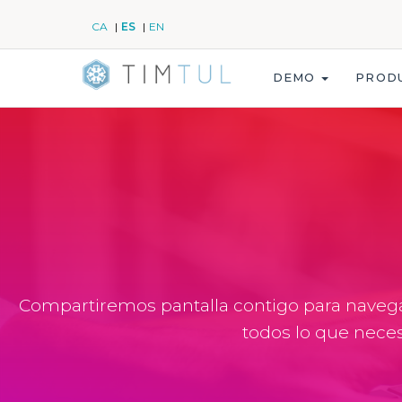
CA
ES
EN
DEMO
PROD
C
ompartiremos pantalla contigo para naveg
todos lo que neces