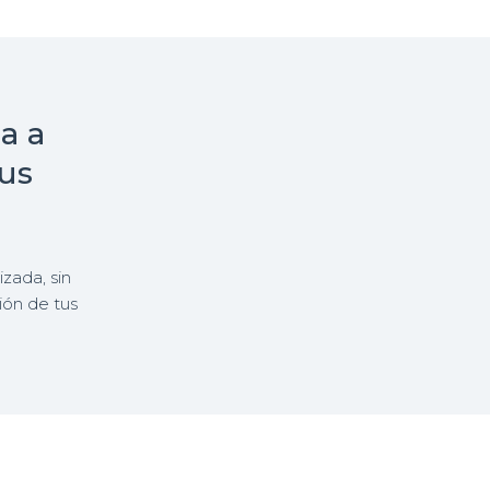
a a
tus
zada, sin
ión de tus