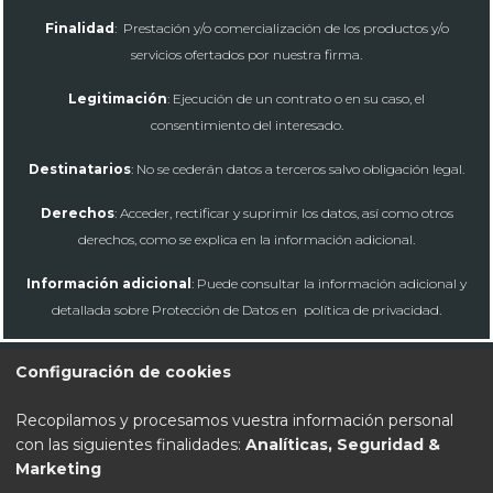
Finalidad
: Prestación y/o comercialización de los productos y/o
servicios ofertados por nuestra firma.
Legitimación
: Ejecución de un contrato o en su caso, el
consentimiento del interesado.
Destinatarios
: No se cederán datos a terceros salvo obligación legal.
Derechos
: Acceder, rectificar y suprimir los datos, así como otros
derechos, como se explica en la información adicional.
Información adicional
: Puede consultar la información adicional y
detallada sobre Protección de Datos en
política de privacidad.
Configuración de cookies
Recopilamos y procesamos vuestra información personal
Aviso Legal
con las siguientes finalidades:
Analíticas, Seguridad &
Marketing
Politica de privacidad