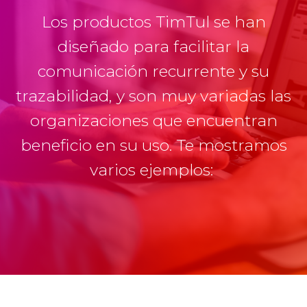
i
Los productos TimTul se han
g
diseñado para facilitar la
a
t
comunicación recurrente y su
i
trazabilidad, y son muy variadas las
o
organizaciones que encuentran
n
beneficio en su uso. Te mostramos
varios ejemplos: