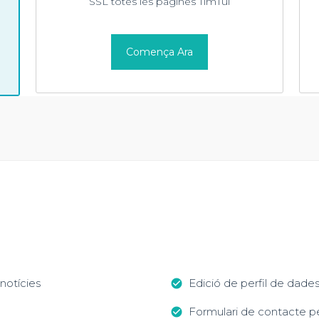
SSL totes les pàgines TimTul
Comença Ara
 notícies
Edició de perfil de dades 
check_circle
Formulari de contacte pe
check_circle