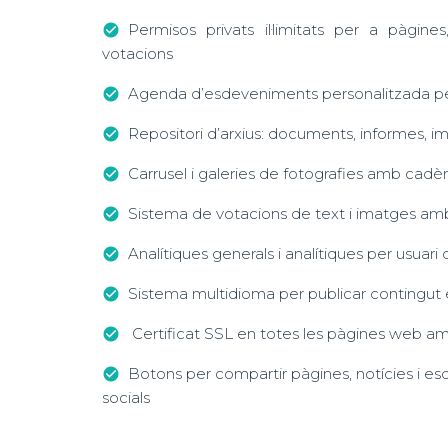
Permisos privats il·limitats per a pàgine
check_circle
votacions
Agenda d’esdeveniments personalitzada pe
check_circle
Repositori d’arxius: documents, informes, im
check_circle
Carrusel i galeries de fotografies amb cad
check_circle
Sistema de votacions de text i imatges a
check_circle
Analítiques generals i analítiques per usuari 
check_circle
Sistema multidioma per publicar contingut 
check_circle
Certificat SSL en totes les pàgines web am
check_circle
Botons per compartir pàgines, notícies i e
check_circle
socials