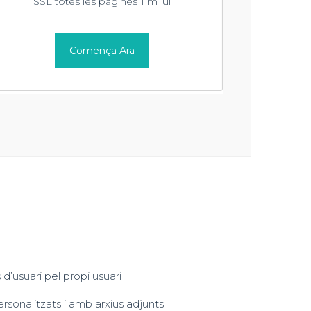
SSL totes les pàgines TimTul
Comença Ara
d’usuari pel propi usuari
rsonalitzats i amb arxius adjunts