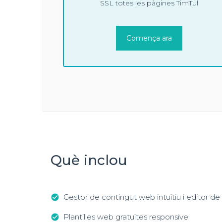
SSL totes les pàgines TimTul
Comença ara
Què inclou
Gestor de contingut web intuïtiu i editor de
check_circle
Plantilles web gratuïtes responsive
check_circle