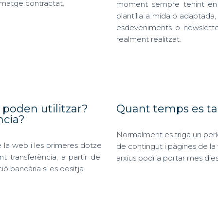
ematge contractat.
moment sempre tenint en 
plantilla a mida o adaptada,
esdeveniments o newsletter
realment realitzat.
poden utilitzar?
Quant temps es tar
cia?
Normalment es triga un per
la web i les primeres dotze
de contingut i pàgines de la
t transferència, a partir del
arxius podria portar mes dies
ió bancària si es desitja.