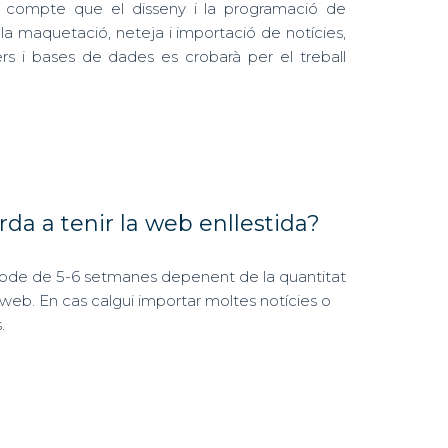
compte que el disseny i la programació de
 la maquetació, neteja i importació de notícies,
s i bases de dades es crobarà per el treball
da a tenir la web enllestida?
íode de 5-6 setmanes depenent de la quantitat
 web. En cas calgui importar moltes notícies o
.