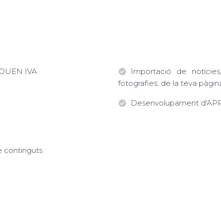
LOUEN IVA
Importació de notícies
check_circle
fotografies: de la teva pàgi
Desenvolupament d'APP 
check_circle
e continguts