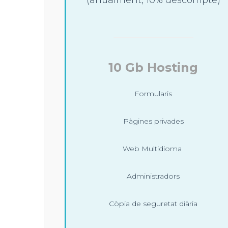
(anualment, 10% descompte)
10 Gb Hosting
Formularis
Pàgines privades
Web Multidioma
Administradors
Còpia de seguretat diària