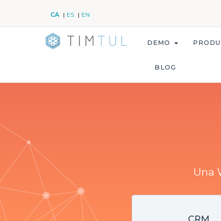
CA
ES
EN
DEMO
PRODU
BLOG
Una W
CRM