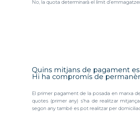
No, la quota determinarà el límit d’emmagatz
Quins mitjans de pagament es 
Hi ha compromís de permanèn
El primer pagament de la posada en marxa de 
quotes (primer any) s’ha de realitzar mitjançan
segon any també es pot realitzar per domiciliac