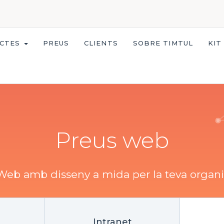
CTES
PREUS
CLIENTS
SOBRE TIMTUL
KIT
Preus web
eb amb disseny a mida per la teva organi
Intranet