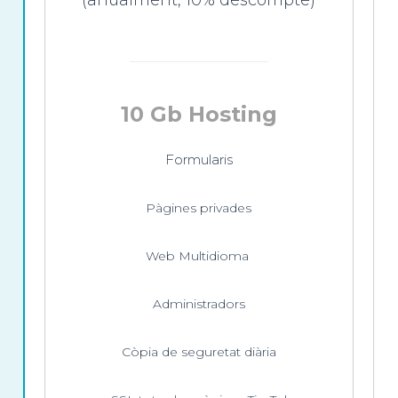
(anualment, 10% descompte)
10 Gb Hosting
Formularis
Pàgines privades
Web Multidioma
Administradors
Còpia de seguretat diària