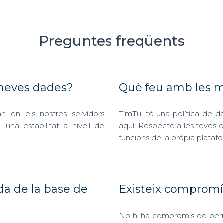
Preguntes freqüents
 meves dades?
Què feu amb les 
n en els nostres servidors
TimTul té una política de 
 una estabilitat a nivell de
aquí. Respecte a les teves d
funcions de la pròpia plataf
da de la base de
Existeix comprom
No hi ha compromís de perm