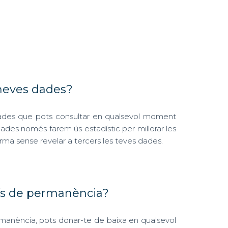
meves dades?
dades que pots consultar en qualsevol moment
ades només farem ús estadístic per millorar les
orma sense revelar a tercers les teves dades.
ís de permanència?
anència, pots donar-te de baixa en qualsevol