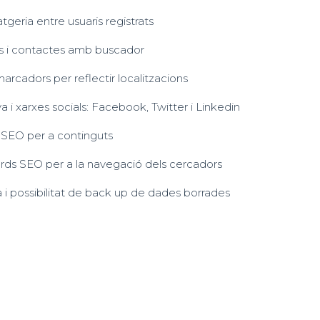
geria entre usuaris registrats
ns i contactes amb buscador
cadors per reflectir localitzacions
i xarxes socials: Facebook, Twitter i Linkedin
 SEO per a continguts
ds SEO per a la navegació dels cercadors
 i possibilitat de back up de dades borrades