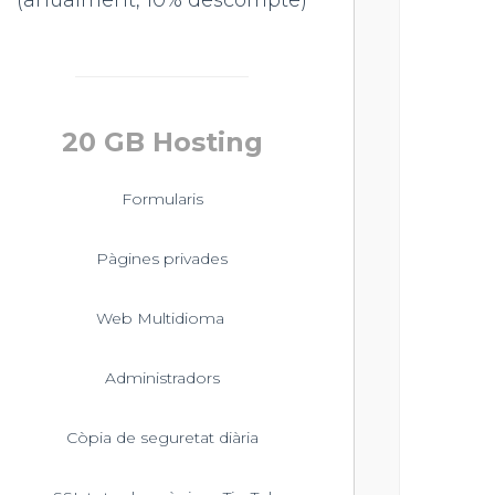
(
anualment, 10% descompte)
20 GB Hosting
Formularis
Pàgines privades
Web Multidioma
Administradors
Còpia de seguretat diària