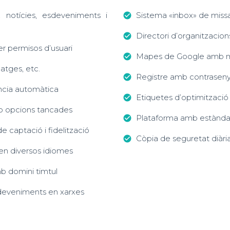
s, notícies, esdeveniments i
Sistema «inbox» de missat
check_circle
Directori d’organitzacio
check_circle
r permisos d’usuari
Mapes de Google amb mar
check_circle
atges, etc.
Registre amb contrasenya 
check_circle
ència automàtica
Etiquetes d’optimització
check_circle
mb opcions tancades
Plataforma amb estàndar
check_circle
de captació i fidelització
Còpia de seguretat diària
check_circle
en diversos idiomes
b domini timtul
sdeveniments en xarxes