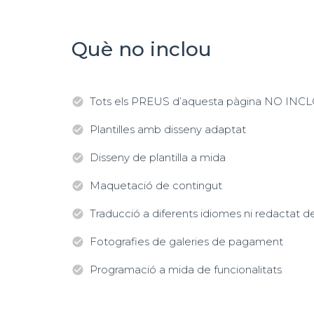
Què no inclou
Tots els PREUS d’aquesta pàgina NO INC
check_circle
Plantilles amb disseny adaptat
check_circle
Disseny de plantilla a mida
check_circle
Maquetació de contingut
check_circle
Traducció a diferents idiomes ni redactat d
check_circle
Fotografies de galeries de pagament
check_circle
Programació a mida de funcionalitats
check_circle