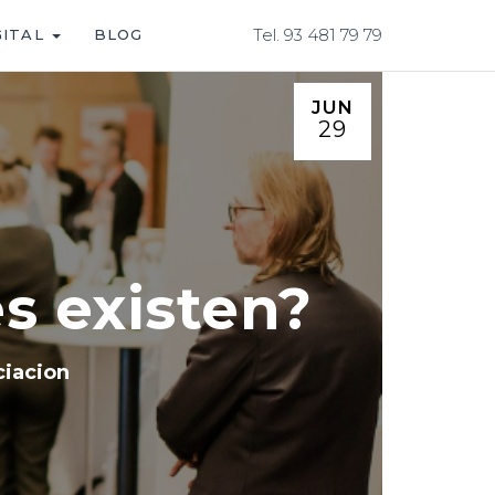
Tel. 93 481 79 79
GITAL
BLOG
JUN
29
s existen?
ciacion