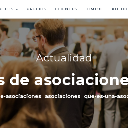
UCTOS
PRECIOS
CLIENTES
TIMTUL
KIT DI
s de asociacione
de-asociaciones
asociaciones
que-es-una-aso